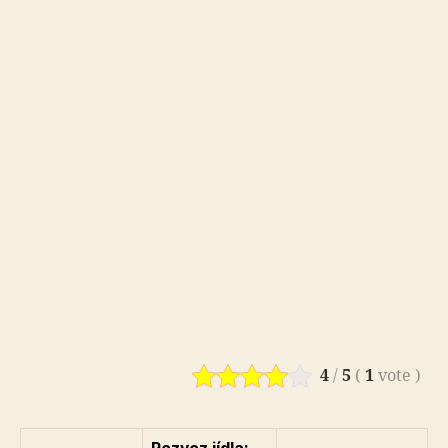
4
/
5
(
1
vote
)
Rozvoz jídla: