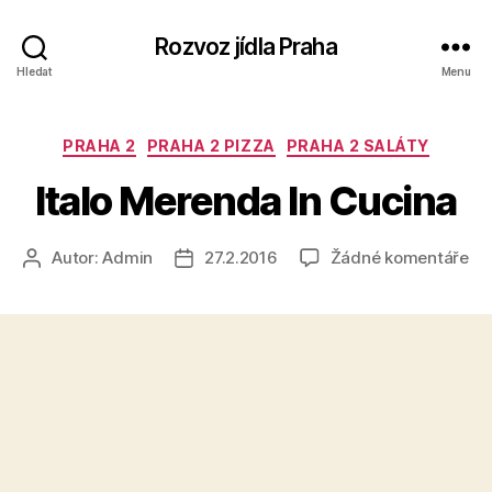
Rozvoz jídla Praha
Hledat
Menu
Rubriky
PRAHA 2
PRAHA 2 PIZZA
PRAHA 2 SALÁTY
Italo Merenda In Cucina
u
Autor:
Admin
27.2.2016
Žádné komentáře
Autor
Datum
tex
příspěvku
příspěvku
s
ná
Ita
Me
In
Cu