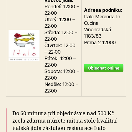
Pondělí: 12:00 –
Adresa podniku:
22:00
Italo Merenda In
Úterý: 12:00 –
Cucina
22:00
Vinohradská
Středa: 12:00 –
1183/83
22:00
Praha 2 12000
Čtvrtek: 12:00
– 22:00
Pátek: 12:00 –
22:00
Sobota: 12:00 –
22:00
Neděle: 12:00 –
22:00
Do 60 minut a při objednávce nad 500 Kč
zcela zdarma můžete mít na stole kvalitní
italská jídla zásluhou restaurace Italo